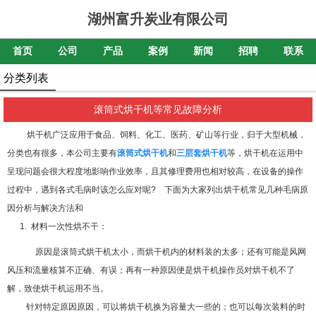
湖州富升炭业有限公司
首页
公司
产品
案例
新闻
招聘
联系
分类列表
滚筒式烘干机等常见故障分析
烘干机
广泛应用于食品、饲料、化工、医药、矿山等行业，归于大型机械，
分类也有很多，本公司主要有
滚筒式烘干机
和
三层套烘干机
等，烘干机在运用中
呈现问题会很大程度地影响作业效率，且其修理费用也相对较高，在设备的操作
过程中，遇到各式毛病时该怎么应对呢? 下面为大家列出烘干机常见几种毛病原
因分析与解决方法和
1. 材料一次性烘不干：
原因是
滚筒式烘干机
太小，而烘干机内的材料装的太多；还有可能是风网
风压和流量核算不正确、有误；再有一种原因便是烘干机操作员对烘干机不了
解，致使烘干机运用不当。
针对特定原因原因，可以将烘干机换为容量大一些的；也可以每次装料的时