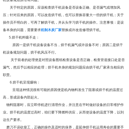
机设备规划原理有问题。
关于特定的原因，应该检查烘干机设备是否设备正确、是否漏气或增加风
压；针对后来的原因，可以改造烘干机，也可以替换容量大一些的烘干机；关于
操作员不明白的，可再了解烘干机，并从头学习烘干机的操作。注意事项：是设
备本身的问题，需要要求
机制木炭厂家
替换或许改造修理烘干机。
5.烘干机料吸不走：
原因一是烘干机设备设备不当，烘干机漏气或许设备不对；原因二是烘干
机设备规划问题，烘干机风压不行。
关于前者的处理便是对照设备图纸检查设备是否正确，检查管道接口处是否
漏气，然后予以相应的处理；烘干机本身的规划问题应由烘干机厂家承当相应的
职责。
6.烘干机呈现爆响：
呈现这种情况很有可能的原因便是机内物料发生了阻塞或烘干机的温度过
高，形成设备内部起火。
物料阻塞时，应立即停机进行清理作业，并注意在平时做好设备的日常维护作
业。烘干机的温度过高时，咱们要下降燃料供应，从而使设备的温度下降，以到
达生产要求。
磨刀不误砍柴工，正确的操作及适时的保养，是延伸烘干机运用寿命的重要手