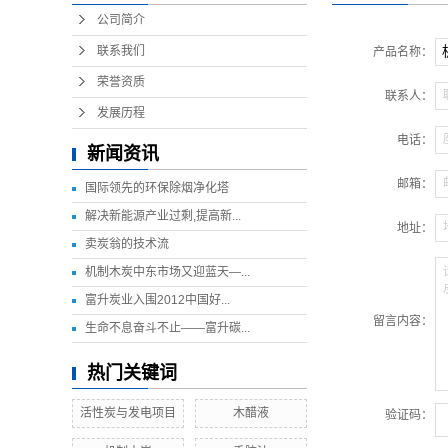
公司简介
联系我们
产品名称：
荣誉资质
联系人：
发展历程
电话：
新闻资讯
邮箱：
国际领先的环保除烟净化塔
解决新能源产业过剩,提高新...
地址：
​卖炭翁的技术流
机制木炭中东市场又迎蓝天—...
富升炭业入围2012中国好...
留言内容：
生命不息奋斗不止——富升碳...
热门关键词
活性炭与发电项目
木醋液
验证码：