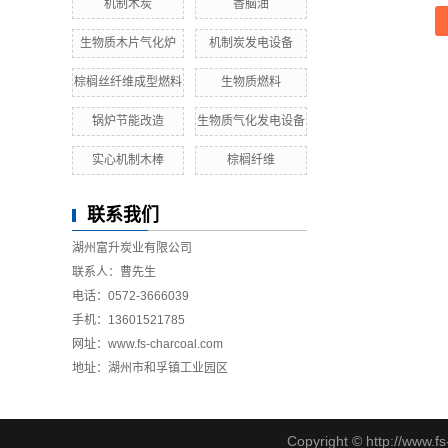
机制木炭
香脑油
生物质木片气化炉
机制炭发电设备
棕榈丝纤维成型燃料
生物质燃料
锅炉节能改造
生物质气化发电设备
实心机制木棒
棕榈纤维
联系我们
湖州富升炭业有限公司
联系人：曹先生
电话：0572-3666039
手机：13601521785
网址：www.fs-charcoal.com
地址：湖州市和孚镇工业园区
Copyright © http://