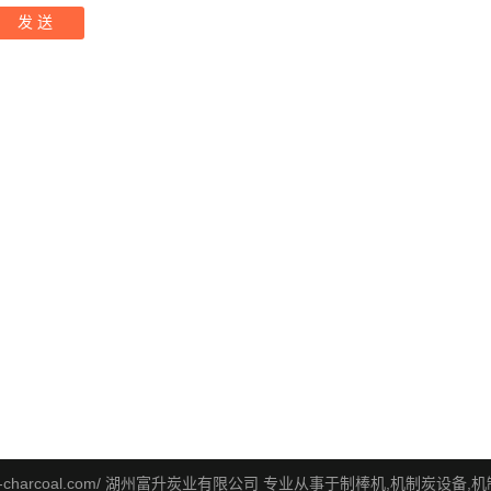
www.fs-charcoal.com/ 湖州富升炭业有限公司 专业从事于
制棒机
,
机制炭设备
,
机